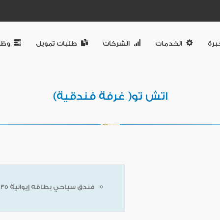
برة
الخدمات
الشركات
طلبات تمويل
وظا
اتش تو( غرفة فندقية)
فندق سياحي بطاقه إيوانية 135غرفه فندقيه يقع بسهل حشيش