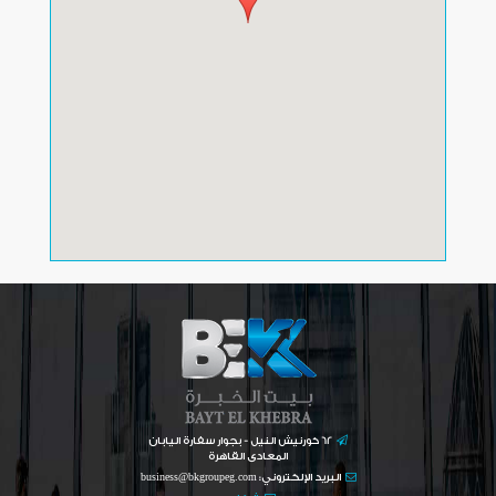
62 كورنيش النيل - بجوار سفارة اليابان
المعادى القاهرة
البريد الإلكتروني:
business@bkgroupeg.com