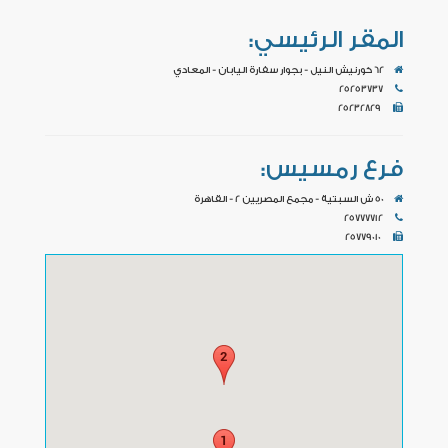
المقر الرئيسي:
62 كورنيش النيل - بجوار سفارة اليابان - المعادي
25253737
25232829
فرع رمسيس:
50 ش السبتية - مجمع المصريين 2 - القاهرة
25777712
25779010